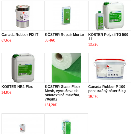
Canada Rubber FIX IT
KÖSTER Repair Mortar
KÖSTER Polysil TG 500
1 l
67,65€
35,46€
13,32€
KÖSTER NB1 Flex
KOSTER Glass Fiber
Canada Rubber P 100 -
Mesh, vystužovacia
penetračný náter 5 kg
34,85€
sklotextilná mriežka,
19,47€
70g/m2
131,20€