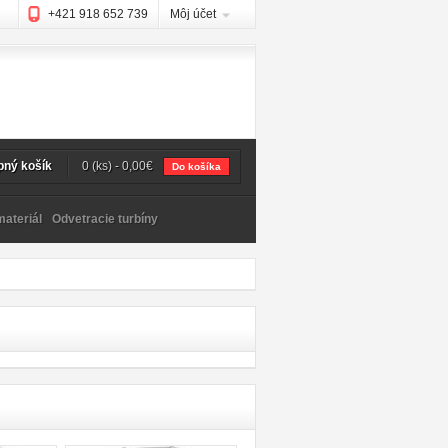
+421 918 652 739
Môj účet
ný košík
0 (ks) - 0,00€
Do košíka
ateriál
Odvetracie turbíny