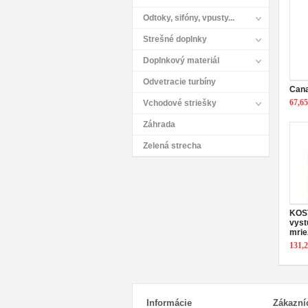
Odtoky, sifóny, vpusty...
Strešné doplnky
Doplnkový materiál
Odvetracie turbíny
Cana
67,6
Vchodové striešky
Záhrada
Zelená strecha
KOST
vyst
mrie
131,
Informácie
Zákazní