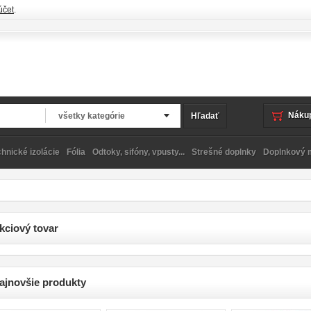
.
účet
Nákup
všetky kategórie
Hľadať
hnické izolácie
Fólia
Odtoky, sifóny, vpusty...
Strešné doplnky
Doplnkový m
kciový tovar
ajnovšie produkty