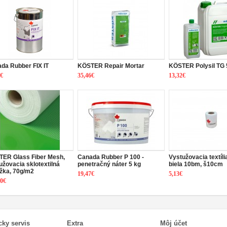
da Rubber FIX IT
KÖSTER Repair Mortar
KÖSTER Polysil TG 5
5€
35,46€
13,32€
ER Glass Fiber Mesh,
Canada Rubber P 100 -
Vystužovacia textíl
užovacia sklotextilná
penetračný náter 5 kg
biela 10bm, š10cm
žka, 70g/m2
19,47€
5,13€
20€
cky servis
Extra
Môj účet