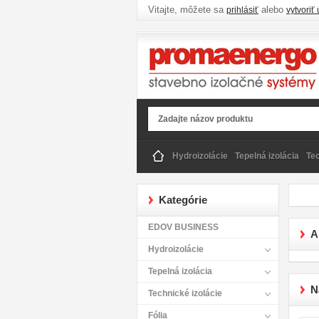
Vitajte, môžete sa
alebo
prihlásiť
vytvoriť 
Hydroizolácie
Tepelná izolácia
Tec
Kategórie
EDOV BUSINESS
A
Hydroizolácie
Tepelná izolácia
N
Technické izolácie
Fólia