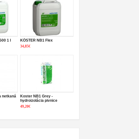
00 1 l
KÖSTER NB1 Flex
34,85€
ia netkaná
Koster NB1 Grey -
hydroizolácia pivnice
49,20€